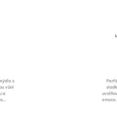
M
mýdlo s
Parf
u vůní
slad
u a
uvolňo
...
emoce. 