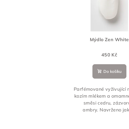
i
s
p
r
Mýdlo Zen White
o
450 Kč
d
u
Do košíku
k
Parfémované vyživující 
t
kozím mlékem a omamno
směsi cedru, zázvor
ů
ambry. Navrženo jako