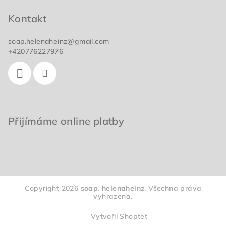
p
Kontakt
a
t
soap.helenaheinz
@
gmail.com
í
+420776227976
Přijímáme online platby
Copyright 2026
soap. helenaheinz
. Všechna práva
vyhrazena.
Vytvořil Shoptet