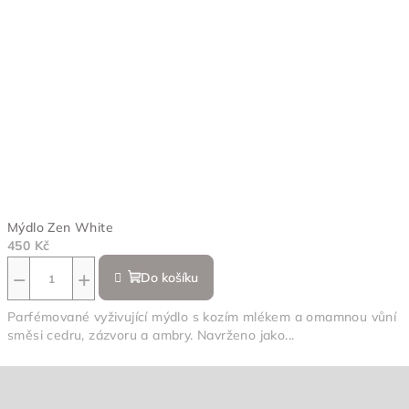
Mýdlo Zen White
450 Kč
−
+
Do košíku
Parfémované vyživující mýdlo s kozím mlékem a omamnou vůní
směsi cedru, zázvoru a ambry. Navrženo jako...
Z
á