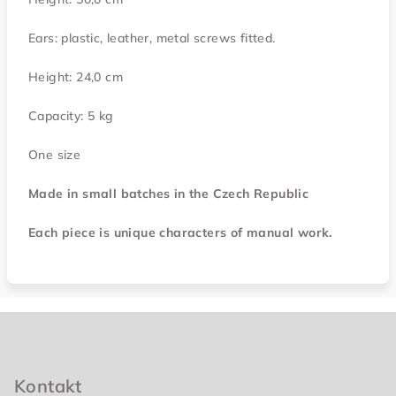
Ears: plastic, leather, metal screws fitted.
Height: 24,0 cm
Capacity: 5 kg
One size
Made in small batches in the Czech Republic
Each piece is unique characters of manual work.
Z
á
p
Kontakt