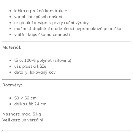
lehká a pružná konstrukce
variabilní způsob nošení
originální design s prvky ruční výroby
možnost doplnění o odepínací nepromokavé psaníčko
vnitřní kapsička na cennosti
Materiál:
tělo: 100% polynet (síťovina)
uši: plast a kůže
detaily: lakovaný kov
Rozměry:
50 × 56 cm
délka uší: 24 cm
Nosnost:
max. 5 kg
Velikost:
univerzální