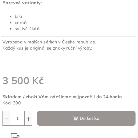
Barevné varianty:
bílá
černá
svítivě žlutá
Vyrobeno v malých sériích v České republice.
Každý kus je originál se znaky ruční výroby.
3 500 Kč
Měrná
Skladem / zboží Vám odešleme nejpozději do 24 hodin
cena:
Kód:
390
−
+
Do košíku